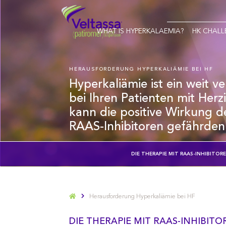
Main
WHAT IS HYPERKALAEMIA?
HK CHALL
navigation
HERAUSFORDERUNG HYPERKALIÄMIE BEI HF
Hyperkaliämie ist ein weit v
bei Ihren Patienten mit Herz
kann die positive Wirkung d
RAAS-Inhibitoren gefährden
DIE THERAPIE MIT RAAS-INHIBITOR
Herausforderung Hyperkaliämie bei HF
DIE THERAPIE MIT RAAS-INHIBITO