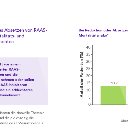
 das Absetzen von RAAS-
Bei Reduktion oder Absetzen
Mortalitätsrisiko
17
alitäts- und
rhöhten
ft vor einem
weiter RAAS-
hen und die
f nehmen oder sollen
RAAS-Inhibitoren
nd ein schlechteres
 hinnehmen?
tienten die sinnvolle Therapie
d die gleichzeitig die
+
trolle des K
-Serumspiegels