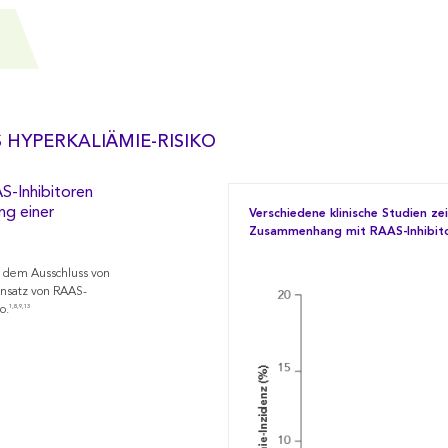
 HYPERKALIÄMIE-RISIKO
S-Inhibitoren
ng einer
Verschiedene klinische Studien ze
Zusammenhang mit RAAS-Inhibit
h dem Ausschluss von
nsatz von RAAS-
1,8,9,13
o.