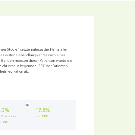
16
chen Studie
setzte nahezu die Hälfte aller
es ersten Behandlungsjahres nach einer
 Bei den meisten dieser Patienten wurde die
nicht erneut begonnen. 23% der Patienten
eitmedikation ab.
4.3%
17.8%
t Diabetes
mit CKD
litus