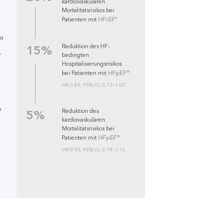
kardiovaskulären
Mortalitätsrisikos bei
HFrEF
9
Patienten mit
it
15%
Reduktion des HF-
bedingten
7
Hospitalisierungsrisikos
HFpEF
10
bei Patienten mit
HR 0.85; 95% CI, 0.72–1.00
n
5%
Reduktion des
kardiovaskulären
Mortalitätsrisikos bei
HFpEF
10
Patienten mit
HR 0.95; 95% CI, 0.79–1.16