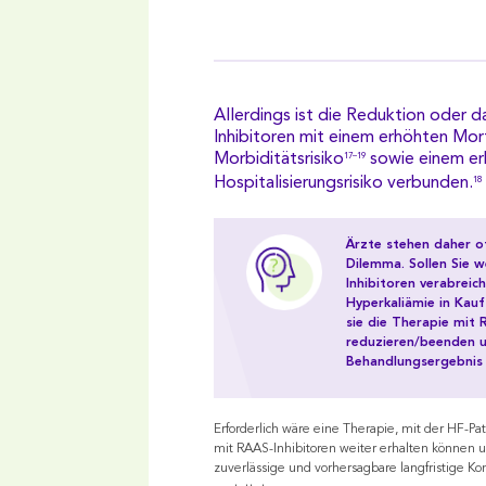
Allerdings ist die Reduktion oder
Inhibitoren mit einem erhöhten Mort
Morbiditätsrisiko
sowie einem e
17–19
Hospitalisierungsrisiko verbunden.
18
Ärzte stehen daher o
Dilemma. Sollen Sie 
Inhibitoren verabreic
Hyperkaliämie in Kau
sie die Therapie mit 
reduzieren/beenden u
Behandlungsergebnis
Erforderlich wäre eine Therapie, mit der HF-Pa
mit RAAS-Inhibitoren weiter erhalten können un
zuverlässige und vorhersagbare langfristige Kon