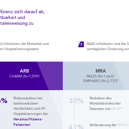
izienz zielt darauf ab,
stbarkeit und
italeinweisung zu
-Inhibitoren die Mortalität und
RAAS-Inhibitoren sind die S
en Hospitalisierungsraten
verträglichen Dosierung wi
ARB
MRA
6
7
CHARM (N=7,599)
RALES (N=1,663)
8
EMPHASIS (N=2,737)
6%
30%
Risikoreduktion bei
Reduktion des
kardiovaskulärer
Mortalitätsrisikos bei
HFrEF
Sterblichkeit und HF-
7
Patienten mit
Hospitalisierungen bei
Herzinsuffizienz-
Patienten
41%
NYHA-
6
Verbesserung der