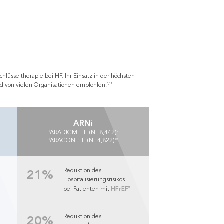
chlüsseltherapie bei HF. Ihr Einsatz in der höchsten
3,11
rd von vielen Organisationen empfohlen.
ARNi
9
PARADIGM-HF (N=8,442)
10
PARAGON-HF (N=4,822)
21%
Reduktion des
Hospitalisierungsrisikos
HFrEF
9
bei Patienten mit
20%
Reduktion des