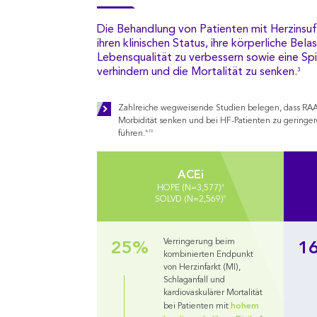
Die Behandlung von Patienten mit Herzinsuff
ihren klinischen Status, ihre körperliche Bela
Lebensqualität zu verbessern sowie eine Sp
verhindern und die Mortalität zu senken.
3
Zahlreiche wegweisende Studien belegen, dass RAAS
Morbidität senken und bei HF-Patienten zu geringer
4-10
führen.
ACEi
4
HOPE (N=3,577)
5
SOLVD (N=2,569)
25%
1
Verringerung beim
kombinierten Endpunkt
von Herzinfarkt (MI),
Schlaganfall und
kardiovaskulärer Mortalität
hohem
bei Patienten mit