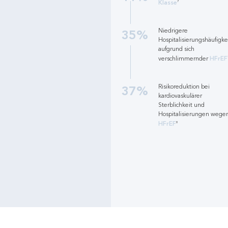
Klasse
7
35%
Niedrigere
Hospitalisierungshäufigke
aufgrund sich
HFrEF
verschlimmernder
37%
Risikoreduktion bei
kardiovaskulärer
Sterblichkeit und
Hospitalisierungen wege
HFrEF
8