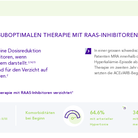
SUBOPTIMALEN THERAPIE MIT RAAS-INHIBITOREN
eine Dosisreduktion
In einer grossen schwedis
itoren, wenn
Patienten MRA innerhalb d
Hyperkaliämie-Episode ab.
em darstellt.
3,14,15
Therapie im zweiten Jahr 
nd für den Verzicht auf
setzten die ACEi/ARB-Begl
en.
2
erapie mit RAAS-Inhibitoren verzichtet
2
64.6%
3
Komorbiditäten
bei Beginn
I/III
mit arterieller
mi
Hypertonie
mel