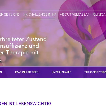
ENGE IN CKD
HK CHALLENGE IN HF
ABOUT VELTASSA
CLINICA
®
erbreiteter Zustand
insuffizienz und
er Therapie mit
.
EN
RAAS-INHIBITOREN
HYPERKALIÄMIE
THERAPIEOPTION
REN IST LEBENSWICHTIG