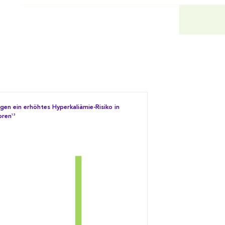
igen ein erhöhtes Hyperkaliämie-Risiko in
oren
13